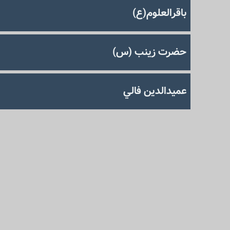
باقرالعلوم(ع)
حضرت زينب (س)
عميدالدين فالي