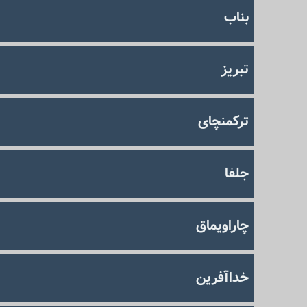
بناب
تبریز
ترکمنچای
جلفا
چاراویماق
خداآفرین