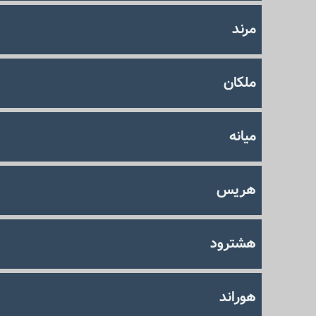
مرند
ملکان
میانه
هریس
هشترود
هوراند