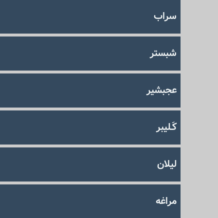
سراب
شبستر
عجبشیر
كَـلیبر
لیلان
مراغه